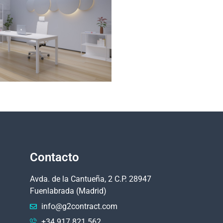
Contacto
Avda. de la Cantueña, 2 C.P. 28947
Fuenlabrada (Madrid)
info@g2contract.com
+34 917 821 562