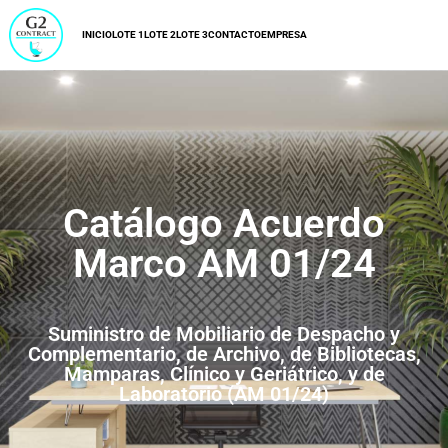
INICIO
LOTE 1
LOTE 2
LOTE 3
CONTACTO
EMPRESA
Catálogo Acuerdo
Marco AM 01/24
Suministro de Mobiliario de Despacho y
Complementario, de Archivo, de Bibliotecas,
Mamparas, Clínico y Geriátrico, y de
Laboratorio (AM 01/24)