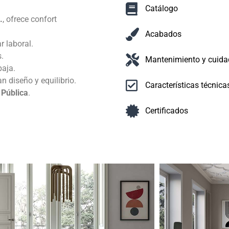
Catálogo
.
, ofrece confort
Acabados
r laboral.
.
Mantenimiento y cuida
baja.
n diseño y equilibrio.
Características técnica
 Pública
.
Certificados