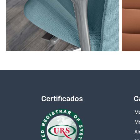
Certificados
C
Mo
Mo
Al