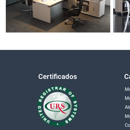
Certificados
C
Mo
Mo
Al
Mo
Co