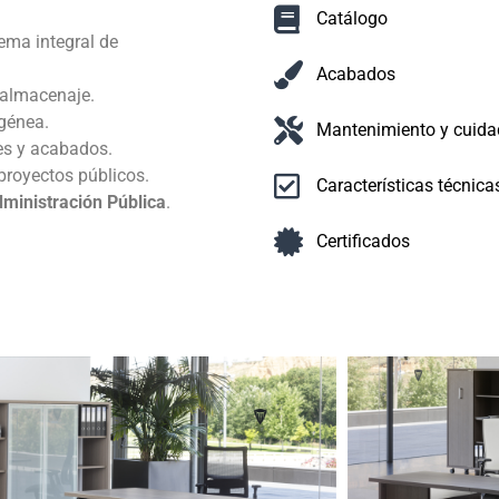
Catálogo
tema integral de
Acabados
 almacenaje.
génea.
Mantenimiento y cuida
es y acabados.
proyectos públicos.
Características técnica
Administración Pública
.
Certificados