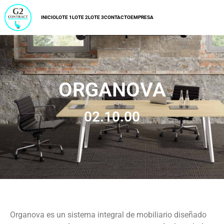
INICIO
LOTE 1
LOTE 2
LOTE 3
CONTACTO
EMPRESA
ORGANOVA
02.10.00
Organova es un sistema integral de mobiliario diseñado