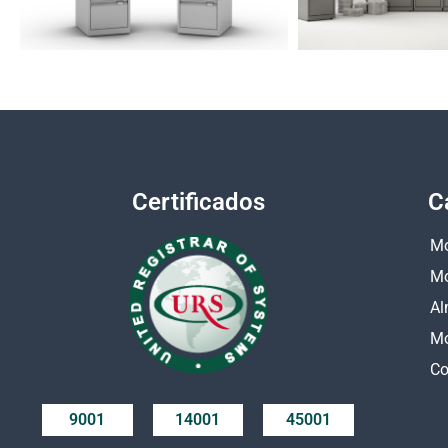
Certificados
C
Mo
Mo
Al
Mo
Co
9001
14001
45001