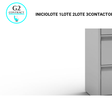
INICIO
LOTE 1
LOTE 2
LOTE 3
CONTACTO
MET
02.21.00