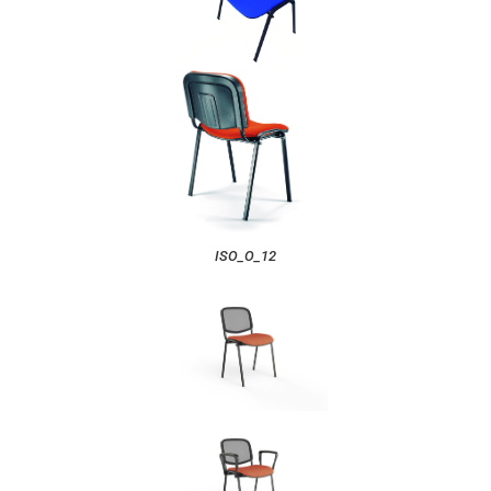
ISO_O_12