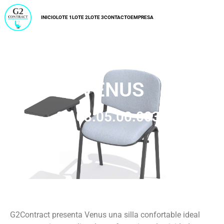
INICIO
LOTE 1
LOTE 2
LOTE 3
CONTACTO
EMPRESA
VENUS
01.03.05.00.0036
G2Contract presenta Venus una silla confortable ideal